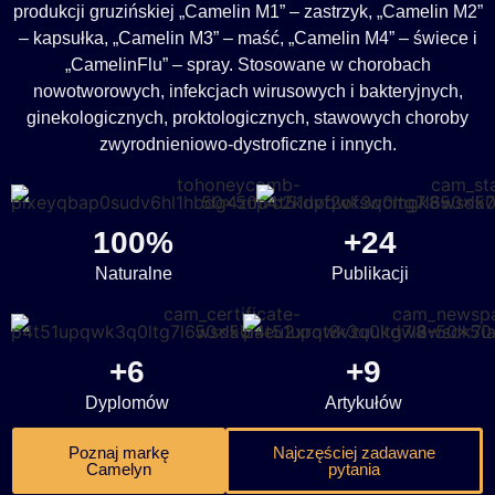
produkcji gruzińskiej „Camelin M1” – zastrzyk, „Camelin M2”
– kapsułka, „Camelin M3” – maść, „Camelin M4” – świece i
„CamelinFlu” – spray. Stosowane w chorobach
nowotworowych, infekcjach wirusowych i bakteryjnych,
ginekologicznych, proktologicznych, stawowych choroby
zwyrodnieniowo-dystroficzne i innych.
100%
+24
Naturalne
Publikacji
+6
+9
Dyplomów
Artykułów
Poznaj markę
Najczęściej zadawane
Camelyn
pytania