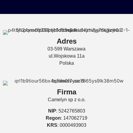
Adres
03-599 Warszawa
ul.Wojskowa 11a
Polska
Firma
Camelyn sp z o.o.
NIP
: 5242765803
Regon
: 147062719
KRS
: 0000493903