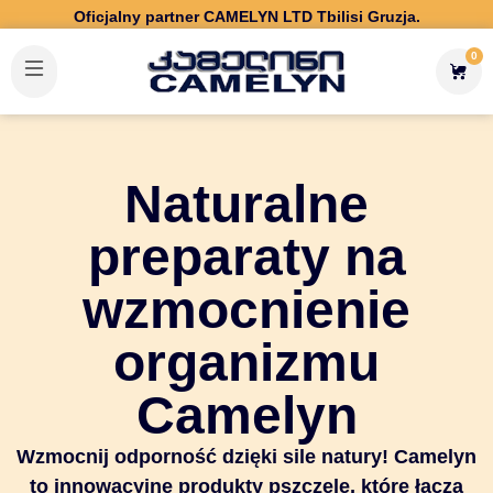
Oficjalny partner CAMELYN LTD Tbilisi Gruzja.
0
Naturalne
preparaty na
wzmocnienie
organizmu
Camelyn
Wzmocnij odporność dzięki sile natury! Camelyn
to innowacyjne produkty pszczele, które łączą