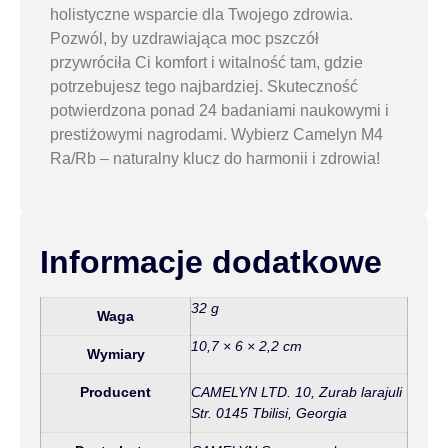
holistyczne wsparcie dla Twojego zdrowia.
Pozwól, by uzdrawiająca moc pszczół
przywróciła Ci komfort i witalność tam, gdzie
potrzebujesz tego najbardziej. Skuteczność
potwierdzona ponad 24 badaniami naukowymi i
prestiżowymi nagrodami. Wybierz Camelyn M4
Ra/Rb – naturalny klucz do harmonii i zdrowia!
Informacje dodatkowe
32 g
Waga
10,7 × 6 × 2,2 cm
Wymiary
Producent
CAMELYN LTD. 10, Zurab larajuli
Str. 0145 Tbilisi, Georgia