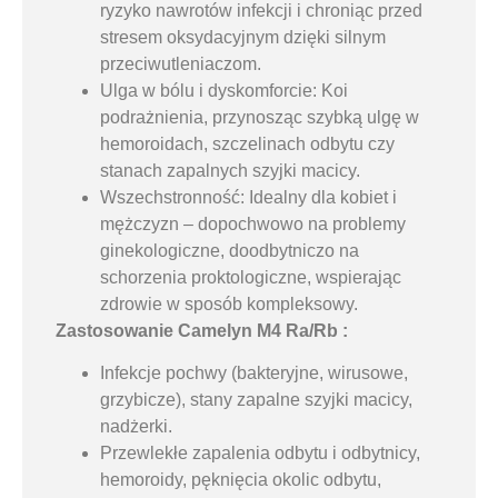
ryzyko nawrotów infekcji i chroniąc przed
stresem oksydacyjnym dzięki silnym
przeciwutleniaczom.
Ulga w bólu i dyskomforcie: Koi
podrażnienia, przynosząc szybką ulgę w
hemoroidach, szczelinach odbytu czy
stanach zapalnych szyjki macicy.
Wszechstronność: Idealny dla kobiet i
mężczyzn – dopochwowo na problemy
ginekologiczne, doodbytniczo na
schorzenia proktologiczne, wspierając
zdrowie w sposób kompleksowy.
Zastosowanie Camelyn M4 Ra/Rb :
Infekcje pochwy (bakteryjne, wirusowe,
grzybicze), stany zapalne szyjki macicy,
nadżerki.
Przewlekłe zapalenia odbytu i odbytnicy,
hemoroidy, pęknięcia okolic odbytu,