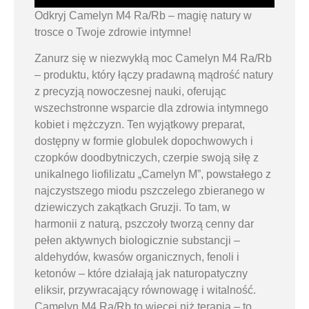
Odkryj Camelyn M4 Ra/Rb – magię natury w
trosce o Twoje zdrowie intymne!
Zanurz się w niezwykłą moc Camelyn M4 Ra/Rb
– produktu, który łączy pradawną mądrość natury
z precyzją nowoczesnej nauki, oferując
wszechstronne wsparcie dla zdrowia intymnego
kobiet i mężczyzn. Ten wyjątkowy preparat,
dostępny w formie globulek dopochwowych i
czopków doodbytniczych, czerpie swoją siłę z
unikalnego liofilizatu „Camelyn M”, powstałego z
najczystszego miodu pszczelego zbieranego w
dziewiczych zakątkach Gruzji. To tam, w
harmonii z naturą, pszczoły tworzą cenny dar
pełen aktywnych biologicznie substancji –
aldehydów, kwasów organicznych, fenoli i
ketonów – które działają jak naturopatyczny
eliksir, przywracający równowagę i witalność.
Camelyn M4 Ra/Rb to więcej niż terapia – to