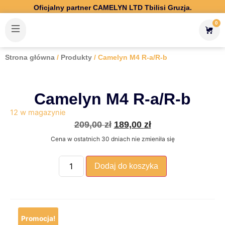
Oficjalny partner CAMELYN LTD Tbilisi Gruzja.
0
Strona główna
/
Produkty
/ Camelyn M4 R-a/R-b
Camelyn M4 R-a/R-b
12 w magazynie
209,00
zł
189,00
zł
Cena w ostatnich 30 dniach nie zmieniła się
Dodaj do koszyka
Promocja!