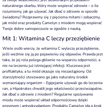
za swoje właściwości, jest doskonałym przykładem
naturalnego skarbu, który może wspierać zdrowie – o ile
rozumiemy, jak go używać. Jak dbać o zdrowie w sposób
świadomy? Rozprawmy się z pięcioma mitami i zobaczmy,
jak miód oraz produkty Camelyn z miodem mogą wspierać
Twoje dobre samopoczucie w zgodzie z nauką.
Mit 1: Witamina C leczy przeziębienie
Wiele osób wierzy, że witamina C wyleczy przeziębienie,
jeśli weźmie się ją po pojawieniu się objawów. Prawda jest
taka, że jej rola polega głównie na wsparciu odporności, a
nie na leczeniu już istniejącej infekcji. Kluczowa jest
profilaktyka, a tu miód okazuje się niezastąpiony. Od
starożytności stosowano go jako naturalny środek
wzmacniający organizm – Egipcjanie używali go do leczenia
ran, a Hipokrates chwalił jego właściwości przeciwzapalne.
Jak dbać o zdrowie z miodem? Regularne spożywanie
miodu może wspierać układ odpornościowy dzięki
enzymom i antyoksydantom. Produkty Camelyn idą o krok