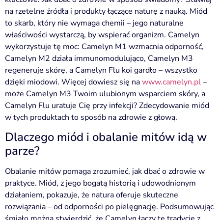
na rzetelne źródła i produkty łączące naturę z nauką. Miód
to skarb, który nie wymaga chemii – jego naturalne
właściwości wystarczą, by wspierać organizm. Camelyn
wykorzystuje tę moc: Camelyn M1 wzmacnia odporność,
Camelyn M2 działa immunomodulująco, Camelyn M3
regeneruje skórę, a Camelyn Flu koi gardło – wszystko
dzięki miodowi. Więcej dowiesz się na
www.camelyn.pl
–
może Camelyn M3 Twoim ulubionym wsparciem skóry, a
Camelyn Flu uratuje Cię przy infekcji? Zdecydowanie miód
w tych produktach to sposób na zdrowie z głową.
Dlaczego miód i obalanie mitów idą w
parze?
Obalanie mitów pomaga zrozumieć, jak dbać o zdrowie w
praktyce. Miód, z jego bogatą historią i udowodnionym
działaniem, pokazuje, że natura oferuje skuteczne
rozwiązania – od odporności po pielęgnację. Podsumowując
śmiało można stwierdzić, że Camelyn łączy tę tradycję z