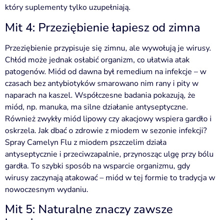
który suplementy tylko uzupełniają.
Mit 4: Przeziębienie łapiesz od zimna
Przeziębienie przypisuje się zimnu, ale wywołują je wirusy.
Chłód może jednak osłabić organizm, co ułatwia atak
patogenów. Miód od dawna był remedium na infekcje – w
czasach bez antybiotyków smarowano nim rany i pity w
naparach na kaszel. Współczesne badania pokazują, że
miód, np. manuka, ma silne działanie antyseptyczne.
Również zwykły miód lipowy czy akacjowy wspiera gardło i
oskrzela. Jak dbać o zdrowie z miodem w sezonie infekcji?
Spray Camelyn Flu z miodem pszczelim działa
antyseptycznie i przeciwzapalnie, przynosząc ulgę przy bólu
gardła. To szybki sposób na wsparcie organizmu, gdy
wirusy zaczynają atakować – miód w tej formie to tradycja w
nowoczesnym wydaniu.
Mit 5: Naturalne znaczy zawsze