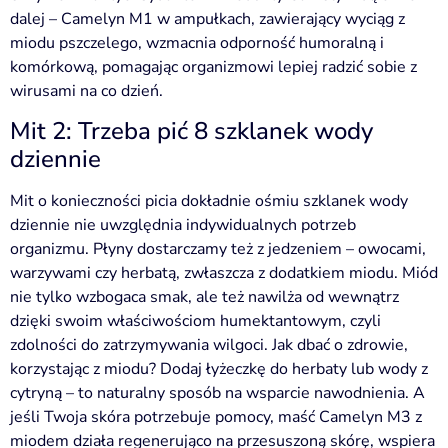
dalej – Camelyn M1 w ampułkach, zawierający wyciąg z
miodu pszczelego, wzmacnia odporność humoralną i
komórkową, pomagając organizmowi lepiej radzić sobie z
wirusami na co dzień.
Mit 2: Trzeba pić 8 szklanek wody
dziennie
Mit o konieczności picia dokładnie ośmiu szklanek wody
dziennie nie uwzględnia indywidualnych potrzeb
organizmu. Płyny dostarczamy też z jedzeniem – owocami,
warzywami czy herbatą, zwłaszcza z dodatkiem miodu. Miód
nie tylko wzbogaca smak, ale też nawilża od wewnątrz
dzięki swoim właściwościom humektantowym, czyli
zdolności do zatrzymywania wilgoci. Jak dbać o zdrowie,
korzystając z miodu? Dodaj łyżeczkę do herbaty lub wody z
cytryną – to naturalny sposób na wsparcie nawodnienia. A
jeśli Twoja skóra potrzebuje pomocy, maść Camelyn M3 z
miodem działa regenerująco na przesuszoną skórę, wspiera