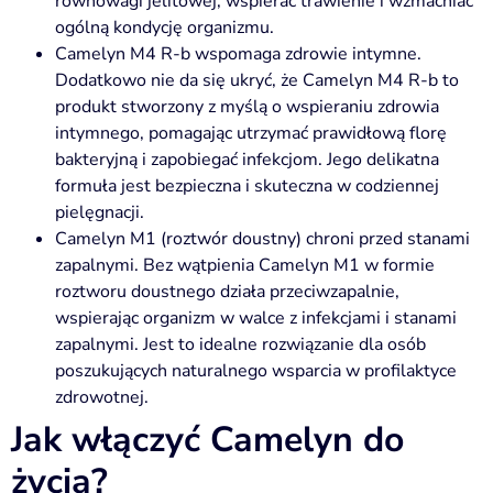
równowagi jelitowej, wspierać trawienie i wzmacniać
ogólną kondycję organizmu.
Camelyn M4 R-b wspomaga zdrowie intymne.
Dodatkowo nie da się ukryć, że Camelyn M4 R-b to
produkt stworzony z myślą o wspieraniu zdrowia
intymnego, pomagając utrzymać prawidłową florę
bakteryjną i zapobiegać infekcjom. Jego delikatna
formuła jest bezpieczna i skuteczna w codziennej
pielęgnacji.
Camelyn M1 (roztwór doustny) chroni przed stanami
zapalnymi. Bez wątpienia Camelyn M1 w formie
roztworu doustnego działa przeciwzapalnie,
wspierając organizm w walce z infekcjami i stanami
zapalnymi. Jest to idealne rozwiązanie dla osób
poszukujących naturalnego wsparcia w profilaktyce
zdrowotnej.
Jak włączyć Camelyn do
życia?