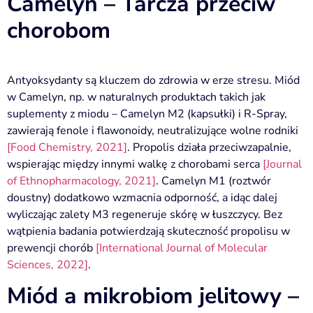
Camelyn – Tarcza przeciw
chorobom
Antyoksydanty są kluczem do zdrowia w erze stresu. Miód
w Camelyn, np. w naturalnych produktach takich jak
suplementy z miodu – Camelyn M2 (kapsułki) i R-Spray,
zawierają fenole i flawonoidy, neutralizujące wolne rodniki
[Food Chemistry, 2021]
. Propolis działa przeciwzapalnie,
wspierając między innymi walkę z chorobami serca
[Journal
of Ethnopharmacology, 2021]
. Camelyn M1 (roztwór
doustny) dodatkowo wzmacnia odporność, a idąc dalej
wyliczając zalety M3 regeneruje skórę w łuszczycy. Bez
wątpienia badania potwierdzają skuteczność propolisu w
prewencji chorób
[International Journal of Molecular
Sciences, 2022]
.
Miód a mikrobiom jelitowy –