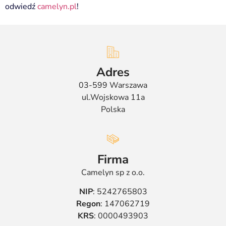
odwiedź
camelyn.pl
!
Adres
03-599 Warszawa
ul.Wojskowa 11a
Polska
Firma
Camelyn sp z o.o.
NIP
: 5242765803
Regon
: 147062719
KRS
: 0000493903