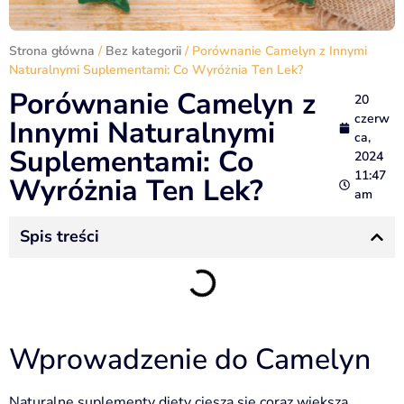
Strona główna
/
Bez kategorii
/ Porównanie Camelyn z Innymi
Naturalnymi Suplementami: Co Wyróżnia Ten Lek?
Porównanie Camelyn z
20
czerw
Innymi Naturalnymi
ca,
Suplementami: Co
2024
11:47
Wyróżnia Ten Lek?
am
Spis treści
Wprowadzenie do Camelyn
Naturalne suplementy diety cieszą się coraz większą