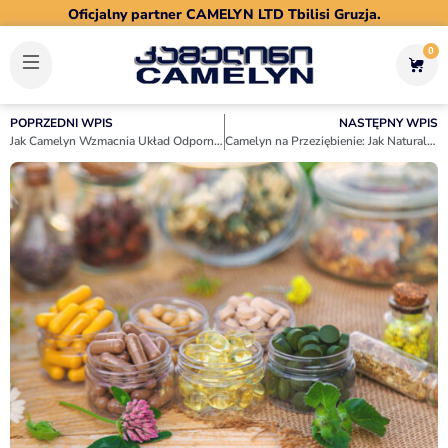
Oficjalny partner CAMELYN LTD Tbilisi Gruzja.
0
POPRZEDNI WPIS
NASTĘPNY WPIS
Jak Camelyn Wzmacnia Układ Odpornościowy? Przegląd Naukowy
Camelyn na Przeziębienie: Jak Naturalny Suplement Wzmacnia Odporność Jesienią