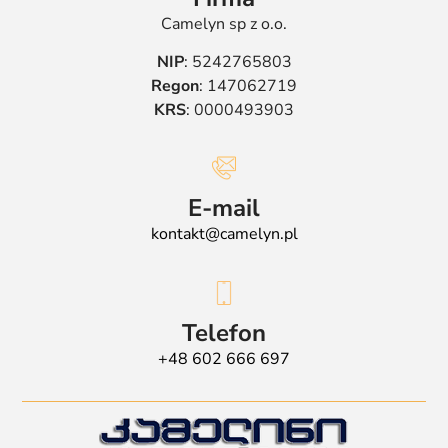
Camelyn sp z o.o.
NIP
: 5242765803
Regon
: 147062719
KRS
: 0000493903
E-mail
kontakt@camelyn.pl
Telefon
+48 602 666 697