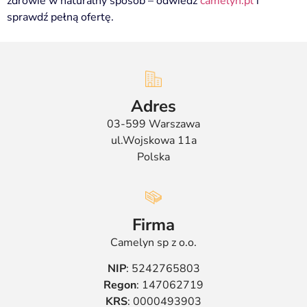
zdrowie w naturalny sposób – odwiedź
camelyn.pl
i
sprawdź pełną ofertę.
Adres
03-599 Warszawa
ul.Wojskowa 11a
Polska
Firma
Camelyn sp z o.o.
NIP
: 5242765803
Regon
: 147062719
KRS
: 0000493903