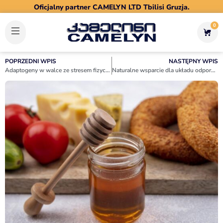
Oficjalny partner CAMELYN LTD Tbilisi Gruzja.
0
POPRZEDNI WPIS
NASTĘPNY WPIS
Adaptogeny w walce ze stresem fizycznym i psychicznym – poznaj wartość suplementów z miodem.
Naturalne wsparcie dla układu odpornościowego. Jak walczyć z wirusami?