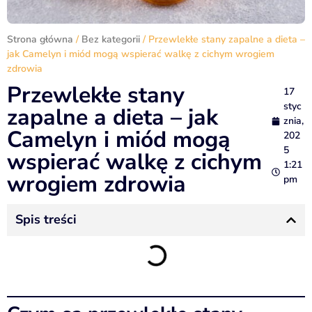
Strona główna
/
Bez kategorii
/ Przewlekłe stany zapalne a dieta –
jak Camelyn i miód mogą wspierać walkę z cichym wrogiem
zdrowia
Przewlekłe stany
17
styc
zapalne a dieta – jak
znia,
Camelyn i miód mogą
202
5
wspierać walkę z cichym
1:21
wrogiem zdrowia
pm
Spis treści