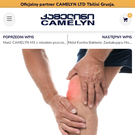
Oficjalny partner CAMELYN LTD Tbilisi Gruzja.
0
POPRZEDNI WPIS
NASTĘPNY WPIS
Maść CAMELYN M3 z miodem pszczelim na stawy – naturalna ulga w chorobie zwyrodnieniowej
Miód Kontra Bakterie: Zaskakujące Historie Sukcesu z Użyciem Camelyn M3 w Naturalnym Leczeniu