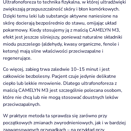
Ultrafonoforeza to technika fizykalna, w której ultradźwięki
zwiększają przepuszczalność skóry i błon komórkowych.
Dzięki temu leki lub substancje aktywne naniesione na
skórę docierają bezpośrednio do stawu, omijając układ
pokarmowy. Kiedy stosujemy ją z maścią CAMELYN M3,
efekt jest jeszcze silniejszy, ponieważ naturalne składniki
miodu pszczelego (aldehydy, kwasy organiczne, fenole i
ketony) mają silne właściwości przeciwzapalne i
regenerujące.
Co więcej, zabieg trwa zaledwie 10–15 minut i jest
całkowicie bezbolesny. Pacjent czuje jedynie delikatne
ciepło lub lekkie mrowienie. Dlatego ultrafonoforeza z
maścią CAMELYN M3 jest szczególnie polecana osobom,
które nie chcą lub nie mogą stosować doustnych leków
przeciwzapalnych.
W praktyce metoda ta sprawdza się zarówno przy
początkowych zmianach zwyrodnieniowych, jak i w bardziej
zaawansowanych przypadkach – na przykład przy