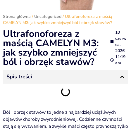
Strona główna
/
Uncategorized
/ Ultrafonoforeza z maścią
CAMELYN M3: jak szybko zmniejszyć ból i obrzęk stawów?
Ultrafonoforeza z
10
czerw
maścią CAMELYN M3:
ca,
jak szybko zmniejszyć
2026
11:19
ból i obrzęk stawów?
am
Spis treści
Ból i obrzęk stawów to jedne z najbardziej uciążliwych
objawów choroby zwyrodnieniowej. Codzienne czynności
stają się wyzwaniem, a zwykłe maści często przynoszą tylko